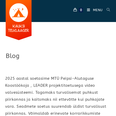
Skip
to
MENU
0
content
Blog
2025 aastal soetasime MTÜ Peipsi-Alutaguse
Koostöökoja , LEADER projektitoetusega video
valvesüsteemi. Tagamaks turvalisemat puhkust
piirkonnas ja kaitsmaks nii ettevõtte kui puhkajate
vara. Seadmete soetus suurendab üldist turvalisust
piirkonnas. Võimaldab erinevate korrarikkumiste