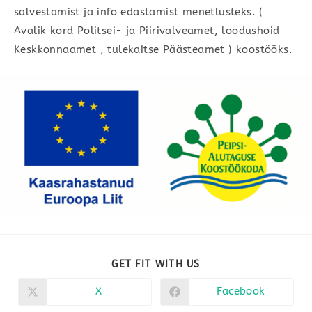
salvestamist ja info edastamist menetlusteks. (
Avalik kord Politsei- ja Piirivalveamet, loodushoid
Keskkonnaamet , tulekaitse Päästeamet ) koostööks.
SHARE
GET FIT WITH US
THIS
CONTENT
X
Facebook
Opens
Opens
in
in