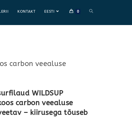
LERII
KONTAKT
EESTI
0
oos carbon veealuse
 surfilaud WILDSUP
koos carbon veealuse
veetav – kiirusega tõuseb