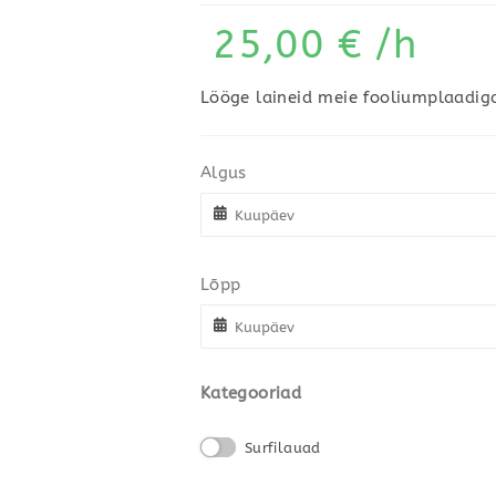
25,00
€
/h
Lööge laineid meie fooliumplaadi
Algus
Lõpp
Kategooriad
Surfilauad