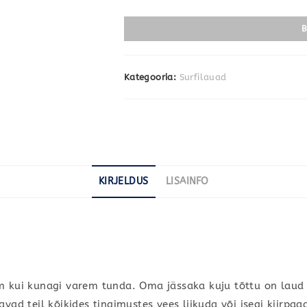
B
Kategooria:
Surfilauad
KIRJELDUS
LISAINFO
m kui kunagi varem tunda. Oma jässaka kuju tõttu on laud ä
 teil kõikides tingimustes vees liikuda või isegi kiirpaad