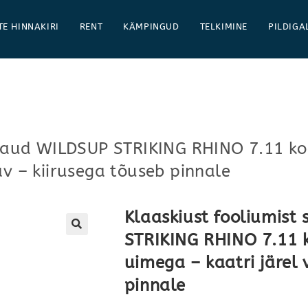
TE HINNAKIRI
RENT
KÄMPINGUD
TELKIMINE
PILDIGA
filaud WILDSUP STRIKING RHINO 7.11 k
av – kiirusega tõuseb pinnale
Klaaskiust fooliumist
STRIKING RHINO 7.11 
uimega – kaatri järel 
pinnale