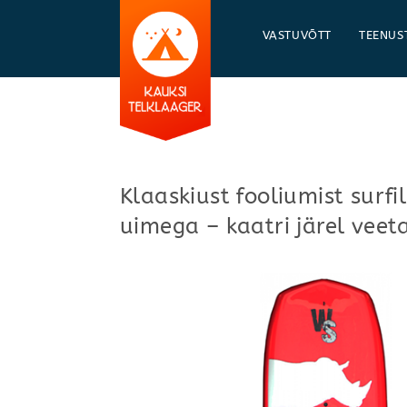
Skip
to
VASTUVÕTT
TEENUS
content
Klaaskiust fooliumist sur
uimega – kaatri järel veet