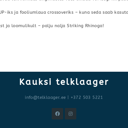
UP-iks ja fooliumlaua crossoveriks – kuna seda saab kas
st ja loomulikult – palju nalja Striking Rhinoga!
Kauksi telklaager
info@telklaager.ee
| +372 503 5221
Opens
Opens