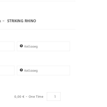
ga –
STRIKING RHINO
Kogus
0,00
€
- One Time