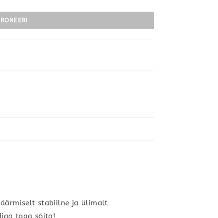
RONEERI
ärmiselt stabiilne ja ülimalt
iga taga sõita!