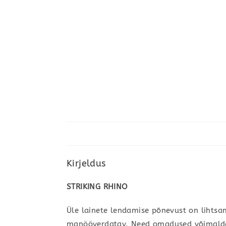
Kirjeldus
STRIKING RHINO
Üle lainete lendamise põnevust on lihtsa
manööverdatav. Need omadused võimaldavad