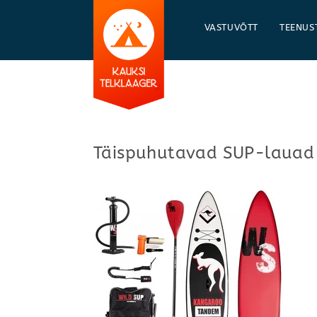
Skip
to
VASTUVÕTT
TEENUS
content
Täispuhutavad SUP-lauad 