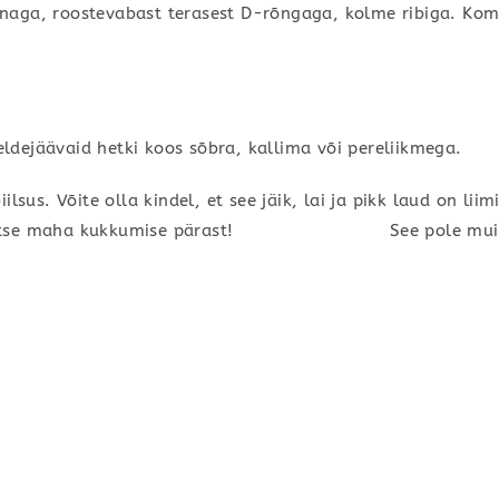
nnaga, roostevabast terasest D-rõngaga, kolme ribiga. Kom
ejäävaid hetki koos sõbra, kallima või pereliikmega.
ilsus. Võite olla kindel, et see jäik, lai ja pikk laud on lii
a muretse maha kukkumise pärast! See pole muidugi