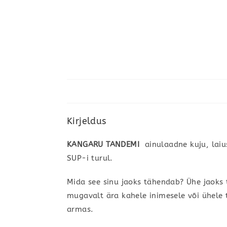
Kirjeldus
KANGARU TANDEMI
ainulaadne kuju, laius
SUP-i turul.
Mida see sinu jaoks tähendab? Ühe jao
mugavalt ära kahele inimesele või ühele tä
armas.