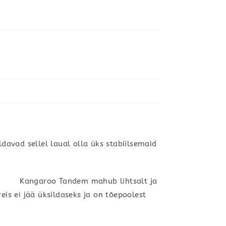
davad sellel laual olla üks stabiilsemaid
nda! Kangaroo Tandem mahub lihtsalt ja
eis ei jää üksildaseks ja on tõepoolest