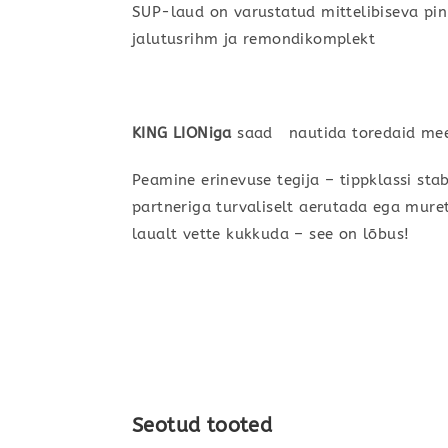
SUP-laud on varustatud mittelibiseva pi
jalutusrihm ja remondikomplekt
KING LIONiga
saad nautida toredaid meeld
Peamine erinevuse tegija – tippklassi stabi
partneriga turvaliselt aerutada eg
laualt vette kukkuda – see on lõbus!
Seotud tooted