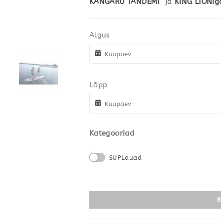
KANGARU TANDEMI
ja
KING LIONig
Algus
Lõpp
Kategooriad
SUPLauad
B