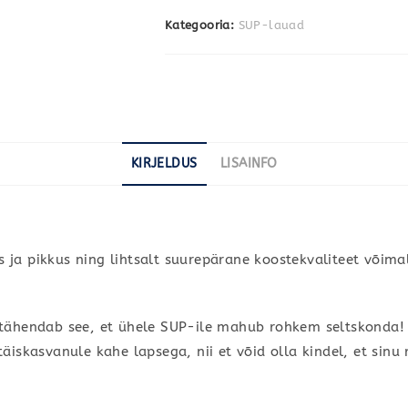
Kategooria:
SUP-lauad
KIRJELDUS
LISAINFO
 ja pikkus ning lihtsalt suurepärane koostekvaliteet võimal
ks tähendab see, et ühele SUP-ile mahub rohkem seltsko
iskasvanule kahe lapsega, nii et võid olla kindel, et sinu r