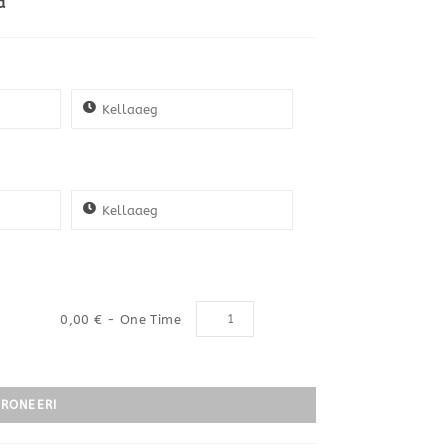
a
Kogus
0,00
€
- One Time
RONEERI