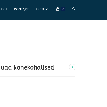
LERII
KONTAKT
EESTI
0
uad kahekohalised