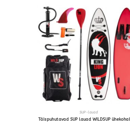
SUP-lauad
Täispuhutavad SUP lauad WILDSUP ühekohal