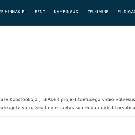
TE HINNAKIRI
RENT
KÄMPINGUD
TELKIMINE
PILDIGA
use Koostöökoja , LEADER projektitoetusega video valvesü
i puhkajate vara. Seadmete soetus suurendab üldist turvalis