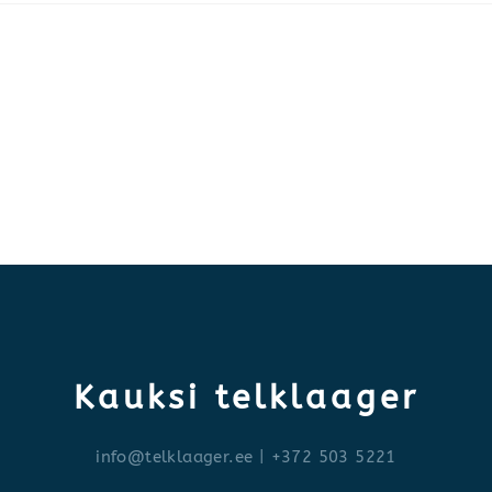
Kauksi telklaager
info@telklaager.ee
| +372 503 5221