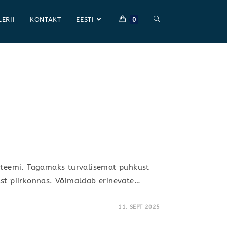
LERII
KONTAKT
EESTI
0
steemi. Tagamaks turvalisemat puhkust
ust piirkonnas. Võimaldab erinevate…
11. SEPT 2025