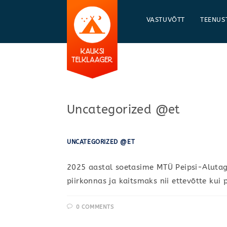
Skip
to
VASTUVÕTT
TEENUS
content
Uncategorized @et
UNCATEGORIZED @ET
2025 aastal soetasime MTÜ Peipsi-Alutag
piirkonnas ja kaitsmaks nii ettevõtte ku
0 COMMENTS