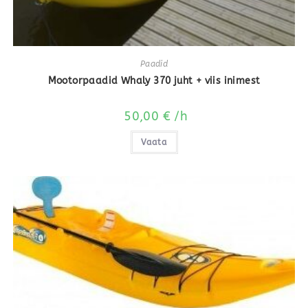
Paadid
Mootorpaadid Whaly 370 juht + viis inimest
50,00
€
/h
Vaata