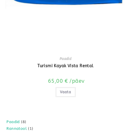
Paadid
Turismi Kayak Vista Rental
65,00
€
/päev
Vaata
8
Paadid
8
1
Rannatool
1
toodet